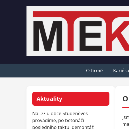
O firmě
Kariéra
O
Aktuality
Na D7 u obce Studeněves
Jsm
provádíme, po betonáži
man
posledního taktu, demontáž