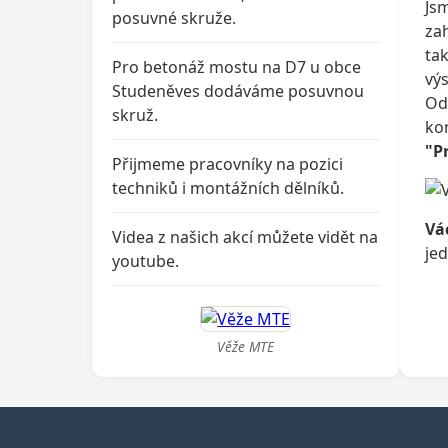
Jsm
posuvné skruže.
za
ta
Pro betonáž mostu na D7 u obce
vý
Studeněves dodáváme posuvnou
Od
skruž.
ko
"Pr
Přijmeme pracovníky na pozici
techniků i montážních dělníků.
Vá
Videa z našich akcí můžete vidět na
jed
youtube.
Věže MTE