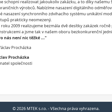
e schopni realizovat jakoukoliv zakázku, a to díky našemu
hraničních výrobců. Nabízíme nasazení digitálního odměřov
ké nasazení synchronního zdvihacího systému unikátní modu
stupů prakticky neomezený.
 roku 2009 realizujeme bezmála dvě desítky zakázek ročně 
nstrukcemi a jsme tak v našem oboru bezkonkurenční jednič
o nás není nic těžké ..."
clav Procházka
natel společnosti
© 2026 MTEK s.r.o. - Všechna práva vyhrazena.